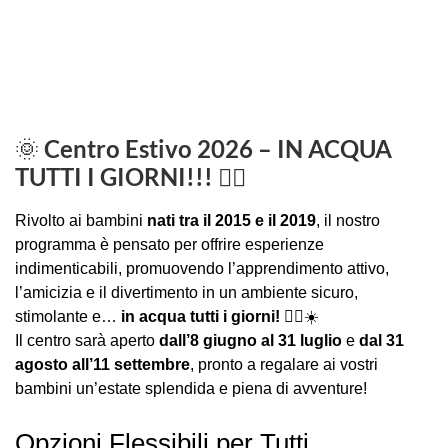
🌞 Centro Estivo 2026 – IN ACQUA
TUTTI I GIORNI!!! 🏊‍♂️
Rivolto ai bambini
nati tra il 2015 e il 2019
, il nostro
programma è pensato per offrire esperienze
indimenticabili, promuovendo l’apprendimento attivo,
l’amicizia e il divertimento in un ambiente sicuro,
stimolante e…
in acqua tutti i giorni!
🏊‍♂️☀️
Il centro sarà aperto
dall’8 giugno al 31 luglio
e
dal 31
agosto all’11 settembre
, pronto a regalare ai vostri
bambini un’estate splendida e piena di avventure!
Opzioni Flessibili per Tutti